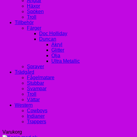
Änglar
Häxor
Spöken
Troll
Tillbehör
Färger
Doc Holliday
Duncan
Akryl
Glitter
Olja
Ultra Metallic
Sprayer
Trädgård
Fågelmatare
Stubbar
Svampar
Troll
Vättar
Western
Cowboys
Indianer
Trappers
Varukorg