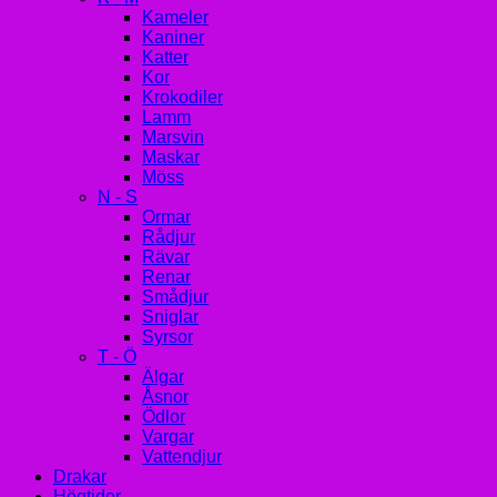
Kameler
Kaniner
Katter
Kor
Krokodiler
Lamm
Marsvin
Maskar
Möss
N - S
Ormar
Rådjur
Rävar
Renar
Smådjur
Sniglar
Syrsor
T - Ö
Älgar
Åsnor
Ödlor
Vargar
Vattendjur
Drakar
Högtider