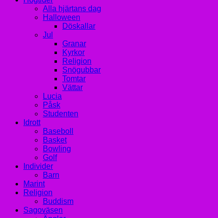
Alla hjärtans dag
Halloween
Döskallar
Jul
Granar
Kyrkor
Religion
Snögubbar
Tomtar
Vättar
Lucia
Påsk
Studenten
Idrott
Baseboll
Basket
Bowling
Golf
Individer
Barn
Marint
Religion
Buddism
Sagoväsen