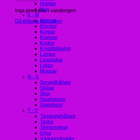
Hjärtan
Hus
Inga produkter i varukorgen.
K - M
Kannor
Gå tillbaka till butiken
Klockor
Korgar
Kransar
Krukor
Kryddtillbehör
Lampa
Ljusstakar
Lyktor
Muggar
N - S
Servetthållare
Skålar
Skor
Sparbössor
Speldosor
T - V
Tandpetshållare
Tavlor
Termometrar
Urna
Väggprydnader