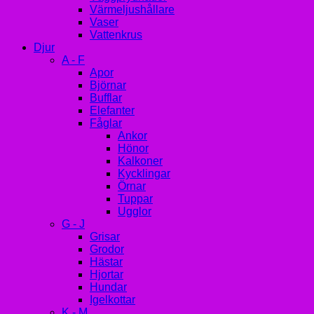
Värmeljushållare
Vaser
Vattenkrus
Djur
A - F
Apor
Björnar
Bufflar
Elefanter
Fåglar
Ankor
Hönor
Kalkoner
Kycklingar
Örnar
Tuppar
Ugglor
G - J
Grisar
Grodor
Hästar
Hjortar
Hundar
Igelkottar
K - M