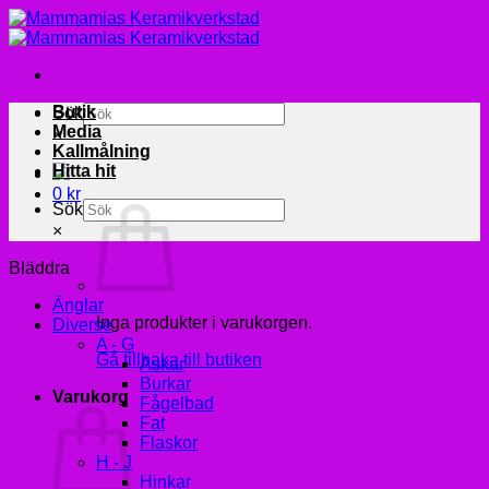
Skip
to
content
Butik
Sök
Media
×
Kallmålning
Hitta hit
0
kr
Sök
×
Bläddra
Änglar
Inga produkter i varukorgen.
Diverse
A - G
Gå tillbaka till butiken
Askar
Burkar
Varukorg
Fågelbad
Fat
Flaskor
H - J
Hinkar