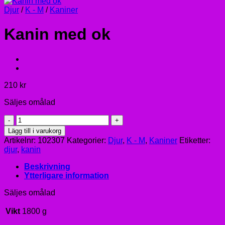
Djur
/
K - M
/
Kaniner
Kanin med ok
210
kr
Säljes omålad
Kanin
med
Lägg till i varukorg
ok
Artikelnr:
102307
Kategorier:
Djur
,
K - M
,
Kaniner
Etiketter:
mängd
djur
,
kanin
Beskrivning
Ytterligare information
Säljes omålad
Vikt
1800 g