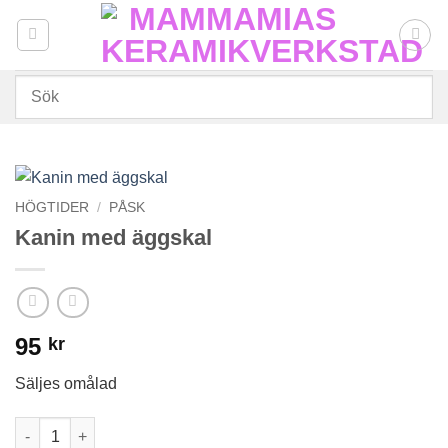
Skip
to
content
HÖGTIDER
/
PÅSK
Kanin med äggskal
95
kr
Säljes omålad
Kanin med äggskal mängd