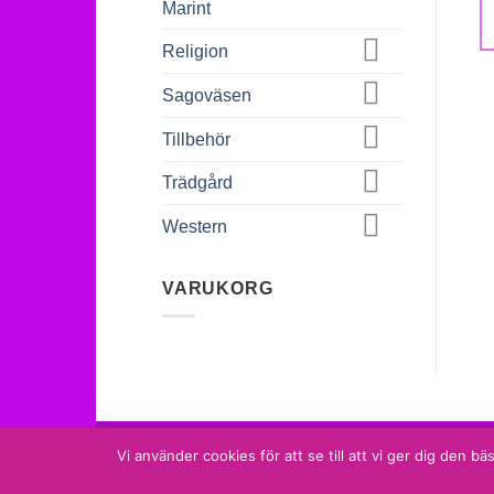
Marint
Religion
Sagoväsen
Tillbehör
Trädgård
Western
VARUKORG
MammaMias Keramik
Vi använder cookies för att se till att vi ger dig den
Tel. 073 633 18 18