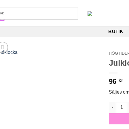
BUTIK
HÖGTIDE
Julkl
96
kr
Säljes o
Julklocka