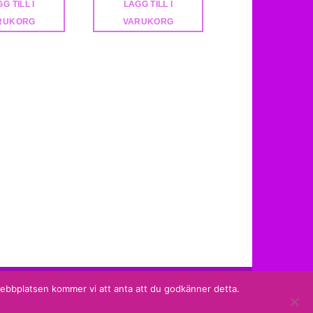
G TILL I
LÄGG TILL I
LÄGG TILL I
RUKORG
VARUKORG
VARUKORG
Sidan producerad av
Shade Solutions AB
 webbplatsen kommer vi att anta att du godkänner detta.