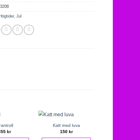
03208
Högtider
,
Jul
antroll
Katt med luva
Kaninkransar 
355
kr
150
kr
42
kr