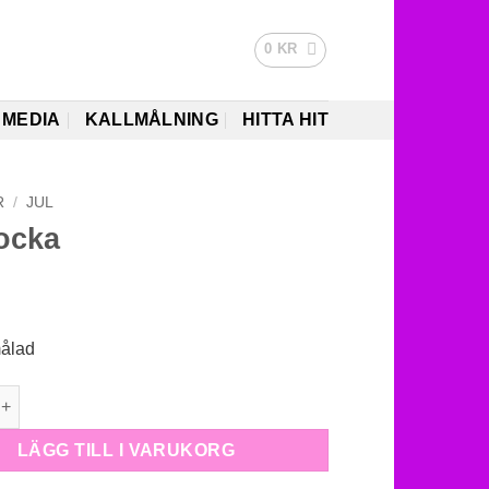
0
KR
MEDIA
KALLMÅLNING
HITTA HIT
R
/
JUL
ocka
målad
 mängd
LÄGG TILL I VARUKORG