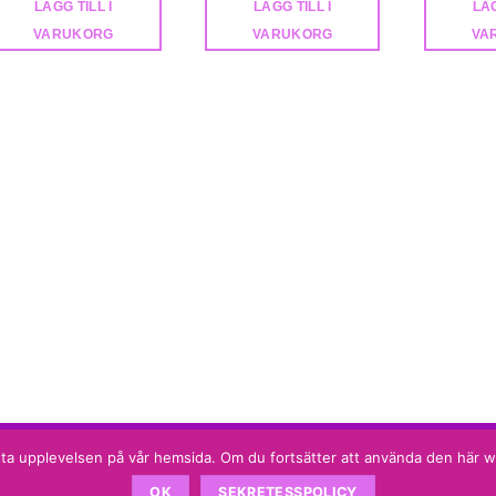
LÄGG TILL I
LÄGG TILL I
LÄG
VARUKORG
VARUKORG
VA
 bästa upplevelsen på vår hemsida. Om du fortsätter att använda den här
OK
SEKRETESSPOLICY