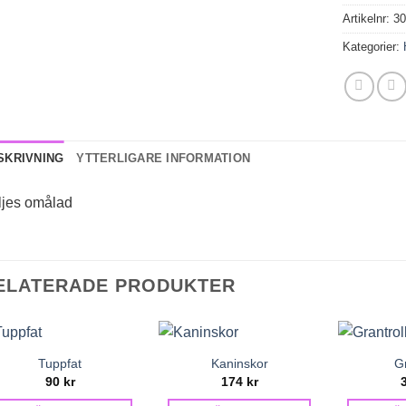
Artikelnr:
3
Kategorier:
SKRIVNING
YTTERLIGARE INFORMATION
ljes omålad
ELATERADE PRODUKTER
Tuppfat
Kaninskor
Gr
90
kr
174
kr