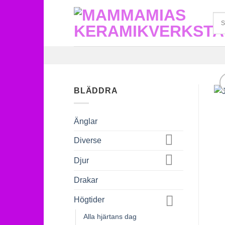
Skip
to
content
BLÄDDRA
Änglar
Diverse
Djur
Drakar
Högtider
Alla hjärtans dag