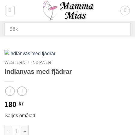
Skip
to
content
WESTERN
/
INDIANER
Indianvas med fjädrar
180
kr
Säljes omålad
Indianvas med fjädrar mängd