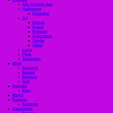
Alla hjärtans dag
Halloween
Döskallar
Jul
Granar
Kyrkor
Religion
Snögubbar
Tomtar
Vättar
Lucia
Påsk
Studenten
Idrott
Baseboll
Basket
Bowling
Golf
Individer
Barn
Marint
Religion
Buddism
Sagoväsen