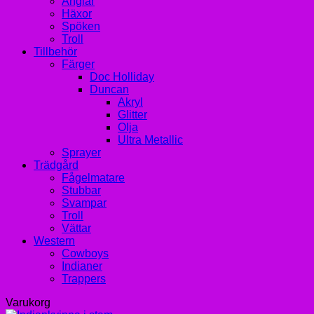
Änglar
Häxor
Spöken
Troll
Tillbehör
Färger
Doc Holliday
Duncan
Akryl
Glitter
Olja
Ultra Metallic
Sprayer
Trädgård
Fågelmatare
Stubbar
Svampar
Troll
Vättar
Western
Cowboys
Indianer
Trappers
Varukorg