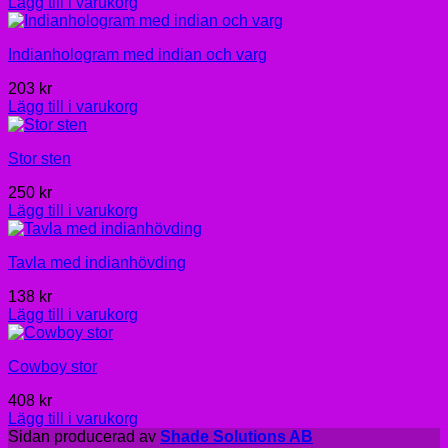
Lägg till i varukorg
Indianhologram med indian och varg
203
kr
Lägg till i varukorg
Stor sten
250
kr
Lägg till i varukorg
Tavla med indianhövding
138
kr
Lägg till i varukorg
Cowboy stor
408
kr
Lägg till i varukorg
Sidan producerad av
Shade Solutions AB