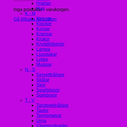
Hjärtan
Hus
Inga produkter i varukorgen.
K - M
Kannor
Gå tillbaka till butiken
Klockor
Korgar
Kransar
Krukor
Kryddtillbehör
Lampa
Ljusstakar
Lyktor
Muggar
N - S
Servetthållare
Skålar
Skor
Sparbössor
Speldosor
T - V
Tandpetshållare
Tavlor
Termometrar
Urna
Väggprydnader