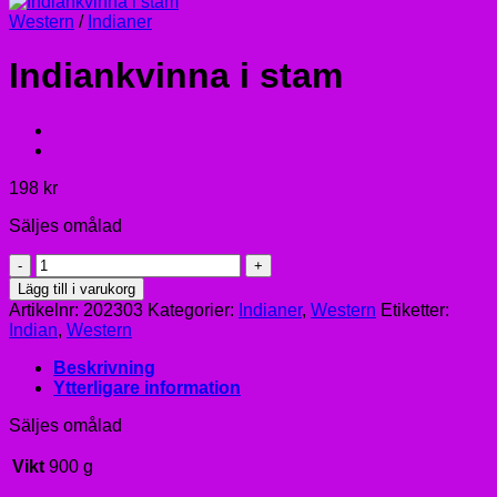
Western
/
Indianer
Indiankvinna i stam
198
kr
Säljes omålad
Indiankvinna
i
Lägg till i varukorg
stam
Artikelnr:
202303
Kategorier:
Indianer
,
Western
Etiketter:
mängd
Indian
,
Western
Beskrivning
Ytterligare information
Säljes omålad
Vikt
900 g