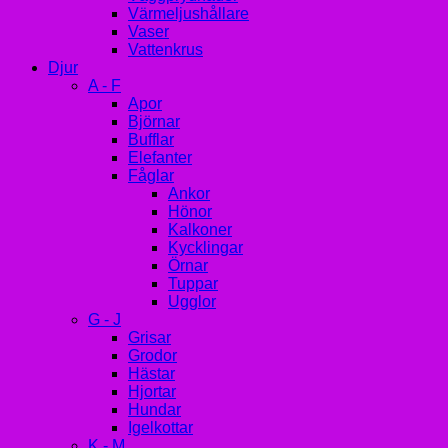
Värmeljushållare
Vaser
Vattenkrus
Djur
A - F
Apor
Björnar
Bufflar
Elefanter
Fåglar
Ankor
Hönor
Kalkoner
Kycklingar
Örnar
Tuppar
Ugglor
G - J
Grisar
Grodor
Hästar
Hjortar
Hundar
Igelkottar
K - M