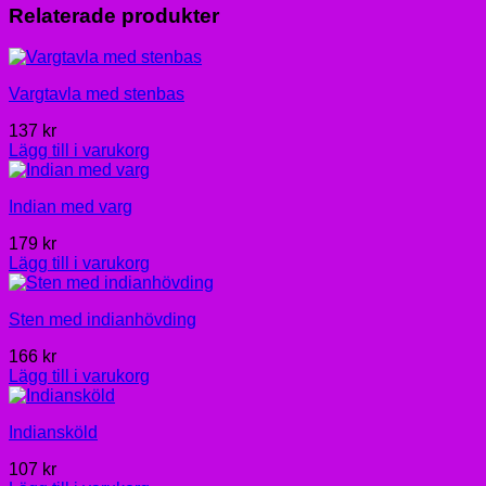
Relaterade produkter
Vargtavla med stenbas
137
kr
Lägg till i varukorg
Indian med varg
179
kr
Lägg till i varukorg
Sten med indianhövding
166
kr
Lägg till i varukorg
Indiansköld
107
kr