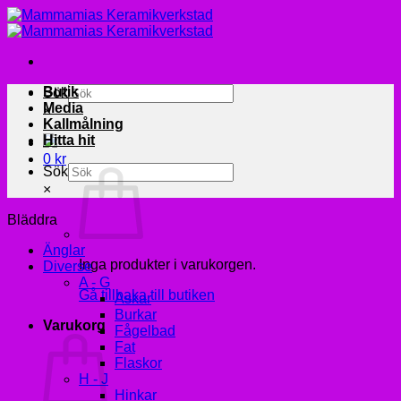
Skip
to
content
Butik
Sök
Media
×
Kallmålning
Hitta hit
0
kr
Sök
×
Bläddra
Änglar
Inga produkter i varukorgen.
Diverse
A - G
Gå tillbaka till butiken
Askar
Burkar
Varukorg
Fågelbad
Fat
Flaskor
H - J
Hinkar