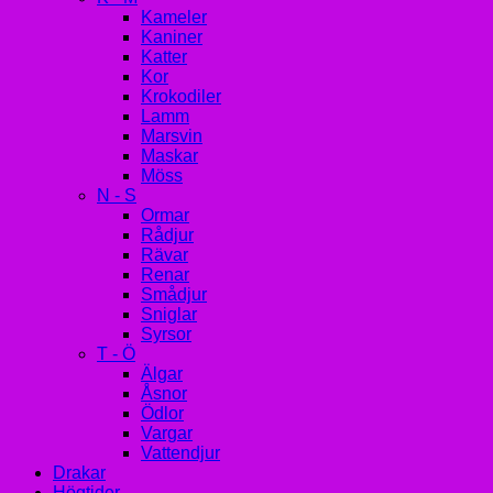
Kameler
Kaniner
Katter
Kor
Krokodiler
Lamm
Marsvin
Maskar
Möss
N - S
Ormar
Rådjur
Rävar
Renar
Smådjur
Sniglar
Syrsor
T - Ö
Älgar
Åsnor
Ödlor
Vargar
Vattendjur
Drakar
Högtider