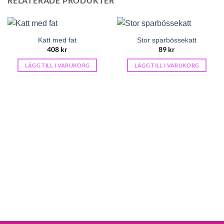
RELATERADE PRODUKTER
Katt med fat
Stor sparbössekatt
408
kr
89
kr
LÄGG TILL I VARUKORG
LÄGG TILL I VARUKORG