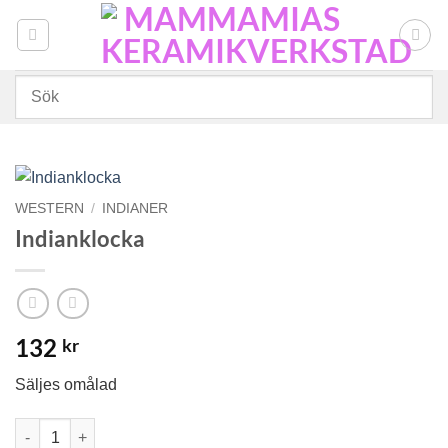
Skip
to
content
WESTERN
/
INDIANER
Indianklocka
132
kr
Säljes omålad
Indianklocka mängd