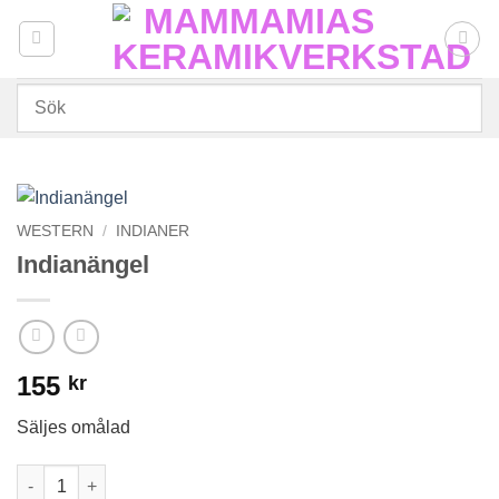
Skip
to
content
WESTERN
/
INDIANER
Indianängel
155
kr
Säljes omålad
Indianängel mängd