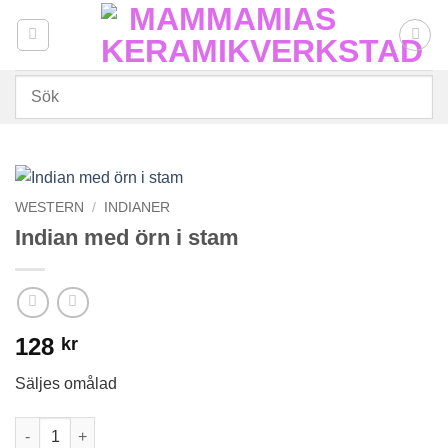
Skip
to
content
WESTERN
/
INDIANER
Indian med örn i stam
128
kr
Säljes omålad
Indian med örn i stam mängd