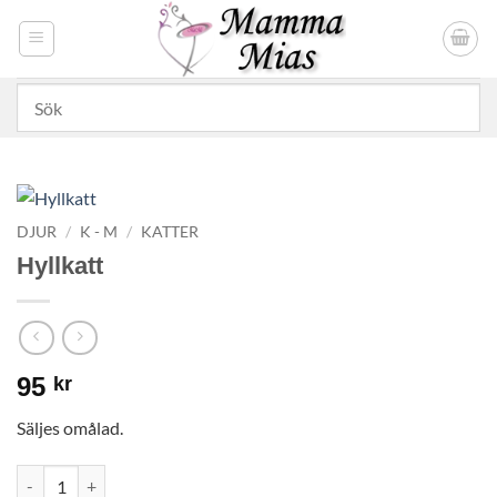
Skip
to
content
DJUR
/
K - M
/
KATTER
Hyllkatt
95
kr
Säljes omålad.
Hyllkatt mängd