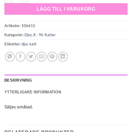
LÄGG TILL I VARUKORG
Artikelnr:
106615
Kategorier:
Djur
,
K - M
,
Katter
Etiketter:
djur
,
katt
BESKRIVNING
YTTERLIGARE INFORMATION
Säljes omålad.