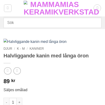
Skip
to
content
DJUR
/
K - M
/
KANINER
Halvliggande kanin med långa öron
89
kr
Säljes omålad
Halvliggande kanin med långa öron mängd