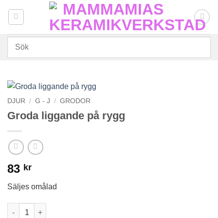
Skip
to
content
DJUR
/
G - J
/
GRODOR
Groda liggande på rygg
83
kr
Säljes omålad
Groda liggande på rygg mängd