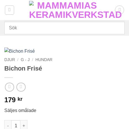
Skip
to
content
DJUR
/
G - J
/
HUNDAR
Bichon Frisé
179
kr
Säljes omålade
Bichon Frisé mängd