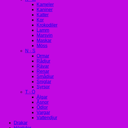
Kameler
Kaniner
Katter
Kor
Krokodiler
Lamm
Marsvin
Maskar
Möss
N - S
Ormar
Rådjur
Rävar
Renar
Smådjur
Sniglar
Syrsor
T - Ö
Älgar
Åsnor
Ödlor
Vargar
Vattendjur
Drakar
Högtider