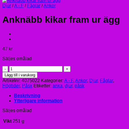
Djur
/
A - F
/
Fåglar
/
Ankor
Anknäbb kikar fram ur ägg
47
kr
Säljes omålad
Anknäbb
kikar
Lägg till i varukorg
fram
Artikelnr:
4075022
Kategorier:
A - F
,
Ankor
,
Djur
,
Fåglar
,
ur
Högtider
,
Påsk
Etiketter:
anka
,
djur
,
påsk
ägg
mängd
Beskrivning
Ytterligare information
Säljes omålad
Vikt
251 g