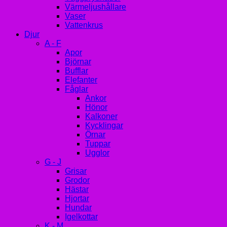
Värmeljushållare
Vaser
Vattenkrus
Djur
A - F
Apor
Björnar
Bufflar
Elefanter
Fåglar
Ankor
Hönor
Kalkoner
Kycklingar
Örnar
Tuppar
Ugglor
G - J
Grisar
Grodor
Hästar
Hjortar
Hundar
Igelkottar
K - M