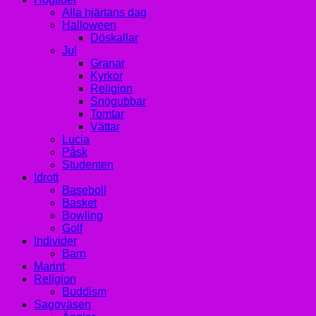
Alla hjärtans dag
Halloween
Döskallar
Jul
Granar
Kyrkor
Religion
Snögubbar
Tomtar
Vättar
Lucia
Påsk
Studenten
Idrott
Baseboll
Basket
Bowling
Golf
Individer
Barn
Marint
Religion
Buddism
Sagoväsen