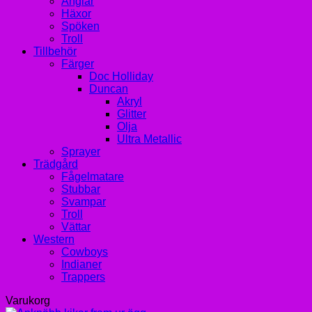
Änglar
Häxor
Spöken
Troll
Tillbehör
Färger
Doc Holliday
Duncan
Akryl
Glitter
Olja
Ultra Metallic
Sprayer
Trädgård
Fågelmatare
Stubbar
Svampar
Troll
Vättar
Western
Cowboys
Indianer
Trappers
Varukorg