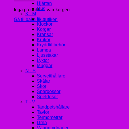
Hjärtan
Hus
Inga produkter i varukorgen.
K - M
Kannor
Gå tillbaka till butiken
Klockor
Korgar
Kransar
Krukor
Kryddtillbehör
Lampa
Ljusstakar
Lyktor
Muggar
N - S
Servetthållare
Skålar
Skor
Sparbössor
Speldosor
T - V
Tandpetshållare
Tavlor
Termometrar
Urna
Väggprydnader