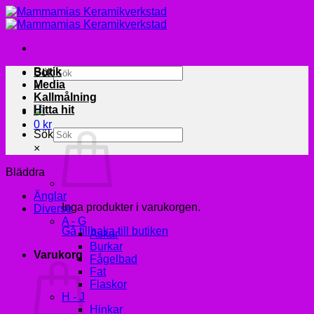
Skip
to
content
Butik
Sök
Media
×
Kallmålning
Hitta hit
0
kr
Sök
×
Bläddra
Änglar
Inga produkter i varukorgen.
Diverse
A - G
Gå tillbaka till butiken
Askar
Burkar
Varukorg
Fågelbad
Fat
Flaskor
H - J
Hinkar