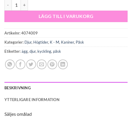
Ägg med jonglerande kanin mängd
LÄGG TILL I VARUKORG
Artikelnr:
4074009
Kategorier:
Djur
,
Högtider
,
K - M
,
Kaniner
,
Påsk
Etiketter:
ägg
,
djur
,
kyckling
,
påsk
BESKRIVNING
YTTERLIGARE INFORMATION
Säljes omålad