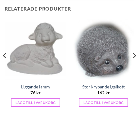
RELATERADE PRODUKTER
Liggande lamm
Stor krypande igelkott
76
kr
162
kr
LÄGG TILL I VARUKORG
LÄGG TILL I VARUKORG