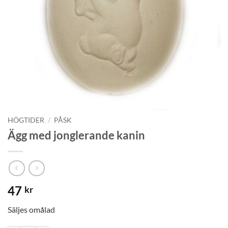
HÖGTIDER
/
PÅSK
Ägg med jonglerande kanin
47
kr
Säljes omålad