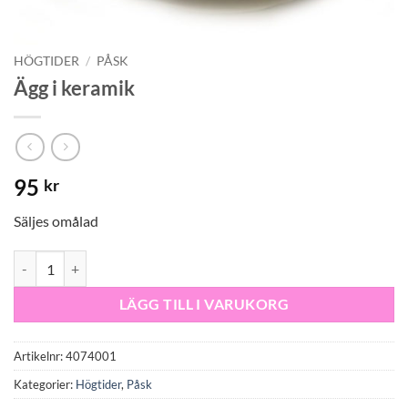
HÖGTIDER
/
PÅSK
Ägg i keramik
95
kr
Säljes omålad
Ägg i keramik mängd
LÄGG TILL I VARUKORG
Artikelnr:
4074001
Kategorier:
Högtider
,
Påsk