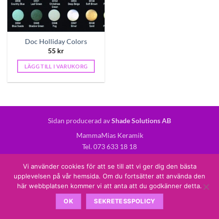
Doc Holliday Colors
55
kr
LÄGG TILL I VARUKORG
Sidan producerad av
Shade Solutions AB
MammaMias Keramik
Tel. 073 633 18 18
E-post: mamma.mias@hotmail.com
Vi använder cookies för att se till att vi ger dig den bästa
upplevelsen på vår hemsida. Om du fortsätter att använda den
här webbplatsen kommer vi att anta att du godkänner detta.
OK
SEKRETESSPOLICY