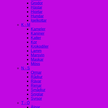
Grodor
Hästar
Hjortar
Hundar
Igelkottar
K - M
Kameler
Kaniner
Katter
Kor
Krokodiler
Lamm
Marsvin
Maskar
Möss
N - S
Ormar
Rådjur
Rävar
Renar
Smådjur
Sniglar
Syrsor
T - Ö
Älgar