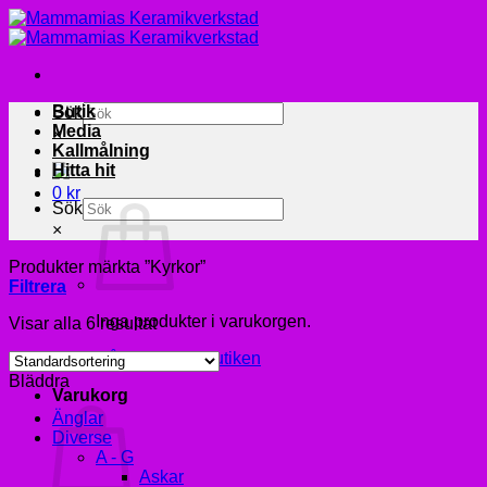
Skip
to
content
Butik
Sök
Media
×
Kallmålning
Hitta hit
0
kr
Sök
×
Produkter märkta ”Kyrkor”
Filtrera
Inga produkter i varukorgen.
Visar alla 6 resultat
Gå tillbaka till butiken
Bläddra
Varukorg
Änglar
Diverse
A - G
Askar