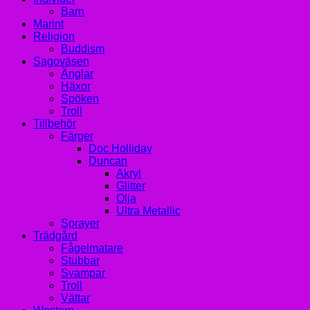
Barn
Marint
Religion
Buddism
Sagoväsen
Änglar
Häxor
Spöken
Troll
Tillbehör
Färger
Doc Holliday
Duncan
Akryl
Glitter
Olja
Ultra Metallic
Sprayer
Trädgård
Fågelmatare
Stubbar
Svampar
Troll
Vättar