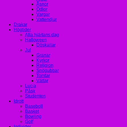
Åsnor
Ödlor
Vargar
Vattendjur
Drakar
Högtider
Alla hjärtans dag
Halloween
Döskallar
Jul
Granar
Kyrkor
Religion
Snögubbar
Tomtar
Vättar
Lucia
Påsk
Studenten
Idrott
Baseboll
Basket
Bowling
Golf
Individer