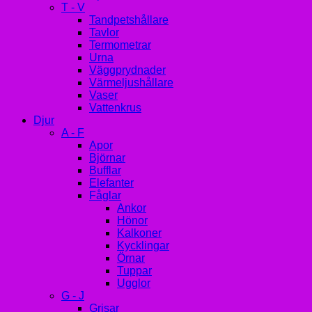
T - V
Tandpetshållare
Tavlor
Termometrar
Urna
Väggprydnader
Värmeljushållare
Vaser
Vattenkrus
Djur
A - F
Apor
Björnar
Bufflar
Elefanter
Fåglar
Ankor
Hönor
Kalkoner
Kycklingar
Örnar
Tuppar
Ugglor
G - J
Grisar